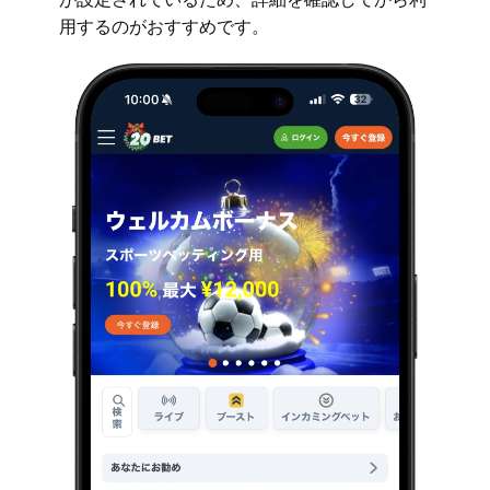
用するのがおすすめです。