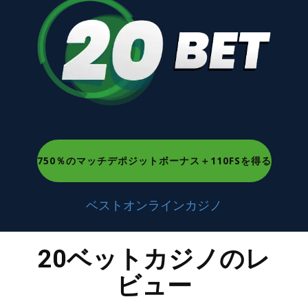
750％のマッチデポジットボーナス＋110FSを得る
ベストオンラインカジノ
20ベットカジノのレ
ビュー